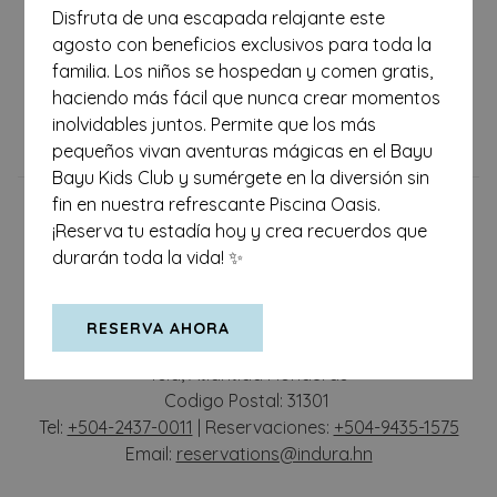
ANTERIOR
SIGUIENTE
• Bayu Bayu: “Coco pequeños”, simbolizando la alegría,
Disfruta de una escapada relajante este
inocencia y energía de la infancia caribeña.
agosto con beneficios exclusivos para toda la
• Oasis Pool Bar: “Refugio refrescante”, un remanso de calma y
familia. Los niños se hospedan y comen gratis,
CONTACTO
sabor entre sol, agua y brisa tropical.
haciendo más fácil que nunca crear momentos
POLITICA DE PRIVACIDAD
inolvidables juntos. Permite que los más
NOTIFICACIÓN DE ACCESO
pequeños vivan aventuras mágicas en el Bayu
Bayu Kids Club y sumérgete en la diversión sin
fin en nuestra refrescante Piscina Oasis.
¡Reserva tu estadía hoy y crea recuerdos que
durarán toda la vida! ✨
Indura Beach & Golf Resort Curio Collection by Hilton
RESERVA AHORA
Camino de acceso a Tornabe
Tela, Atlántida Honduras
Codigo Postal: 31301
Tel:
+504-2437-0011
| Reservaciones:
+504-9435-1575
Email:
reservations@indura.hn